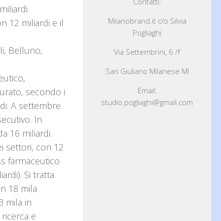
Contatti:
miliardi
Milanobrand.it c/o Silvia
 12 miliardi e il
Pogliaghi
i, Belluno,
Via Settembrini, 6 /f
San Giuliano Milanese MI
eutico,
Email:
turato, secondo i
studio.pogliaghi@gmail.com
di. A settembre
ecutivo. In
a 16 miliardi.
i settori, con 12
ess farmaceutico
rdi). Si tratta
on 18 mila
3 mila in
 ricerca e