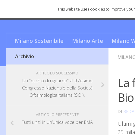
This website uses cookies to improve your 
Cosa rende Milano una città u
Milano Sostenibile
Milano Arte
Milano W
Archivio
MILANO
ARTICOLO SUCCESSIVO
La 
Un “occhio di riguardo” al 97esimo
Congresso Nazionale della Società
Bio
Oftalmologica Italiana (SOI).
DI
REDA
ARTICOLO PRECEDENTE
Tutti uniti in un’unica voce per EMA
Ultimi 
25 mila