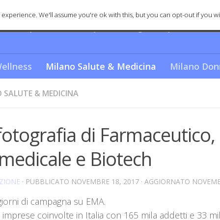
experience. We'll assume you're ok with this, but you can opt-out if you wi
nica e spettacolare? Scopriamo i segreti e quello che re
ellness
Milano Salute & Medicina
Milano Don
 SALUTE & MEDICINA
fotografia di Farmaceutico,
medicale e Biotech
ZIONE
· PUBBLICATO
NOVEMBRE 18, 2017
· AGGIORNATO
NOVEMBR
giorni di campagna su EMA.
 imprese coinvolte in Italia con 165 mila addetti e 33 mil