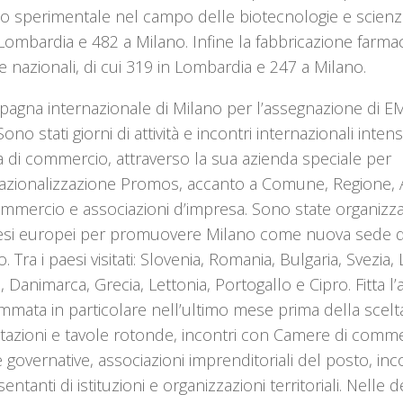
o sperimentale nel campo delle biotecnologie e scienze 
Lombardia e 482 a Milano. Infine la fabbricazione farm
 nazionali, di cui 319 in Lombardia e 247 a Milano.
agna internazionale di Milano per l’assegnazione di EM
ono stati giorni di attività e incontri internazionali inte
 di commercio, attraverso la sua azienda speciale per
rnazionalizzazione Promos, accanto a Comune, Regione,
mmercio e associazioni d’impresa. Sono state organizza
aesi europei per promuovere Milano come nuova sede de
. Tra i paesi visitati: Slovenia, Romania, Bulgaria, Svezia, 
, Danimarca, Grecia, Lettonia, Portogallo e Cipro. Fitta l’at
mata in particolare nell’ultimo mese prima della scelt
azioni e tavole rotonde, incontri con Camere di commer
 governative, associazioni imprenditoriali del posto, inco
entanti di istituzioni e organizzazioni territoriali. Nelle 