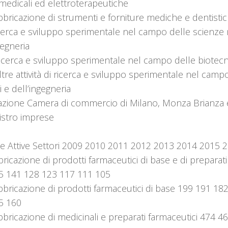
medicali ed elettroterapeutiche
bricazione di strumenti e forniture mediche e dentisti
erca e sviluppo sperimentale nel campo delle scienze n
gegneria
icerca e sviluppo sperimentale nel campo delle biotec
tre attività di ricerca e sviluppo sperimentale nel camp
i e dell’ingegneria
azione Camera di commercio di Milano, Monza Brianza e 
istro imprese
e Attive Settori 2009 2010 2011 2012 2013 2014 2015 
ricazione di prodotti farmaceutici di base e di preparat
5 141 128 123 117 111 105
bricazione di prodotti farmaceutici di base 199 191 18
5 160
bricazione di medicinali e preparati farmaceutici 474 