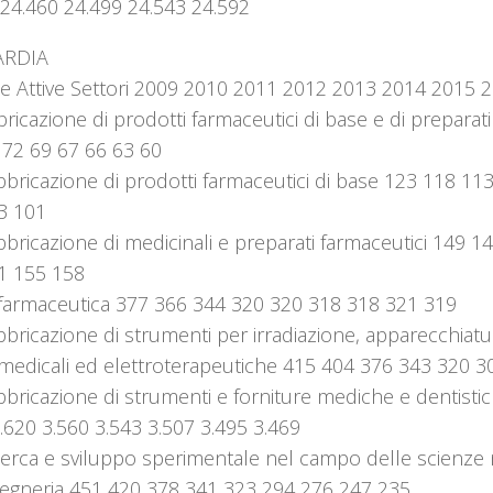
 24.460 24.499 24.543 24.592
RDIA
e Attive Settori 2009 2010 2011 2012 2013 2014 2015 
ricazione di prodotti farmaceutici di base e di preparat
 72 69 67 66 63 60
bricazione di prodotti farmaceutici di base 123 118 11
3 101
bricazione di medicinali e preparati farmaceutici 149 
1 155 158
 farmaceutica 377 366 344 320 320 318 318 321 319
bricazione di strumenti per irradiazione, apparecchiatu
omedicali ed elettroterapeutiche 415 404 376 343 320 
bricazione di strumenti e forniture mediche e dentisti
.620 3.560 3.543 3.507 3.495 3.469
erca e sviluppo sperimentale nel campo delle scienze n
ngegneria 451 420 378 341 323 294 276 247 235