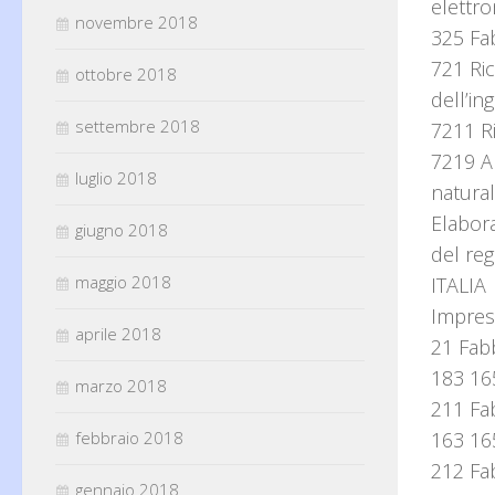
elettro
novembre 2018
325 Fab
721 Ric
ottobre 2018
dell’in
settembre 2018
7211 R
7219 Al
luglio 2018
natural
Elabor
giugno 2018
del reg
maggio 2018
ITALIA
Impres
aprile 2018
21 Fabb
183 16
marzo 2018
211 Fab
febbraio 2018
163 16
212 Fab
gennaio 2018