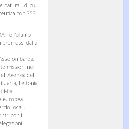
naturali, di cui
aceutica con 755
A nell’ultimo
nsi promossi dalla
 Assolombarda,
te missioni nei
ll’Agenzia del
Lituania, Lettonia,
tività
a europea:
cio locali,
ntri con i
delegazioni