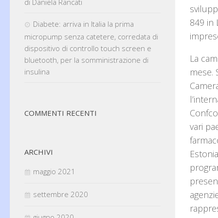
di Daniela Rancati
svilupp
849 in 
Diabete: arriva in Italia la prima
imprese
micropump senza catetere, corredata di
dispositivo di controllo touch screen e
La camp
bluetooth, per la somministrazione di
mese. S
insulina
Camera
l’inte
Confco
COMMENTI RECENTI
vari p
farmaco
ARCHIVI
Estonia
program
maggio 2021
present
agenzie
settembre 2020
rappres
giugno 2020