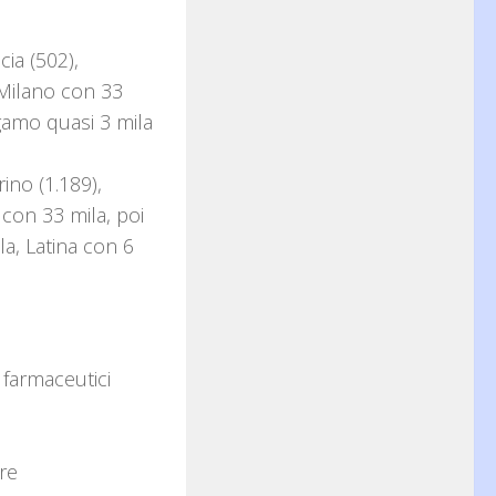
ia (502),
 Milano con 33
gamo quasi 3 mila
ino (1.189),
 con 33 mila, poi
a, Latina con 6
 farmaceutici
re