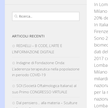
In Lomb
Milano 
20% deg
In Ital
Firenze
ARTICOLI RECENTI
Sono 25
biomedi
REDAELLI – B CODE, L’ARTE E
dati d
L’INFORMAZIONE DIGITALE
2017 co
Indagine di Fondazione Onda:
Lombard
L’aderenza terapeutica nella popolazione
Milano 
in periodo COVID-19
miliard
naziona
SOI (Società Oftalmologica Italiana) al
per la
suo Primo CONGRESSO VIRTUALE
naziona
Dal pensiero… alla materia – Sculture
Lombard