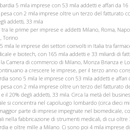
ardia 5 mila imprese con 53 mila addetti e affari da 16 
pesa con 2 mila imprese oltre un terzo del fatturato con
li addetti, 33 mila
ia tra le prime per imprese e addetti Milano, Roma, Napol
, Torino
 mila le imprese dei settori coinvolti in Italia tra farmac
cale e biotech, con 165 mila addetti e 33 miliardi di fat
ella Camera di commercio di Milano, Monza Brianza e Lo
ntinuano a crescere le imprese, per il terzo anno cons
ia sono 5 mila le imprese con 53 mila addetti e affari d
pesa con 2 mila imprese oltre un terzo del fatturato de
i e il 20% degli addetti, 33 mila. Circa la metà del busin
le si concentra nel capoluogo lombardo (circa dieci milia
 maggior parte di imprese impegnate nel biomedicale, c
li nella fabbricazione di strumenti medicali, di cui oltre 
ia e oltre mille a Milano. Ci sono poi 4 mila imprese di