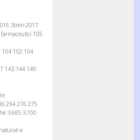
2016 3trim-2017
i farmaceutici 105
3 104 102 104
147 143 144 149
re
306 294 276 275
che 3.685 3.700
aturali e