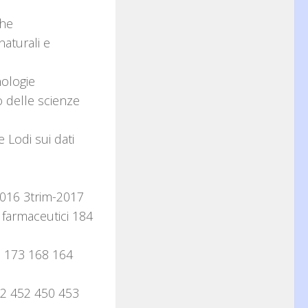
che
aturali e
nologie
o delle scienze
Lodi sui dati
2016 3trim-2017
i farmaceutici 184
2 173 168 164
462 452 450 453