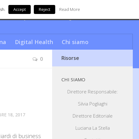
sh.
Accept
Reject
Read More
nde unica questa città…da sogno!
na
Digital Health
Chi siamo
Risorse
0
CHI SIAMO
Direttore Responsabile:
Silvia Pogliaghi
E 18, 2017
Direttore Editoriale
Luciana La Stella
iardi di business