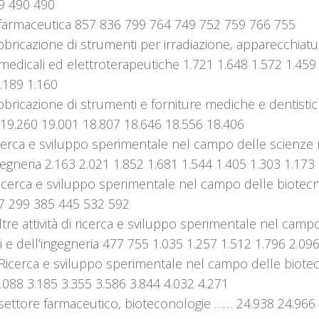
9 490 490
 farmaceutica 857 836 799 764 749 752 759 766 755
bricazione di strumenti per irradiazione, apparecchiatu
medicali ed elettroterapeutiche 1.721 1.648 1.572 1.459
.189 1.160
bricazione di strumenti e forniture mediche e dentisti
 19.260 19.001 18.807 18.646 18.556 18.406
erca e sviluppo sperimentale nel campo delle scienze n
gegneria 2.163 2.021 1.852 1.681 1.544 1.405 1.303 1.173
icerca e sviluppo sperimentale nel campo delle biotec
7 299 385 445 532 592
tre attività di ricerca e sviluppo sperimentale nel camp
i e dell’ingegneria 477 755 1.035 1.257 1.512 1.796 2.09
 Ricerca e sviluppo sperimentale nel campo delle biote
.088 3.185 3.355 3.586 3.844 4.032 4.271
 settore farmaceutico, bioteconologie …… 24.938 24.966