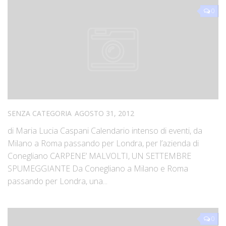
0
SENZA CATEGORIA
AGOSTO 31, 2012
di Maria Lucia Caspani Calendario intenso di eventi, da
Milano a Roma passando per Londra, per l’azienda di
Conegliano CARPENE’ MALVOLTI, UN SETTEMBRE
SPUMEGGIANTE Da Conegliano a Milano e Roma
passando per Londra, una...
0