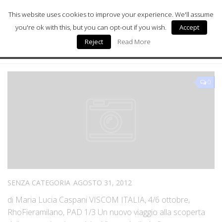
This website uses cookies to improve your experience. We'll assume
you're ok with this, but you can opt-out if you wish.
Accept
Reject
Read More
Milano Sostenibile
ARCHIVIO MENSILE:
AGOSTO 2012
Milano Arte
0
Milano Wellness
Milano Salute & Medicina
Milano Donna
Digital Health
Chi siamo
SENZA CATEGORIA
AGOSTO 31, 2012
di Maria Lucia Caspani VISCOM ITALIA, 4/6 ottobre,
RhoFieramilano, PAD 1/3 Un nuovo viaggio alla scoperta