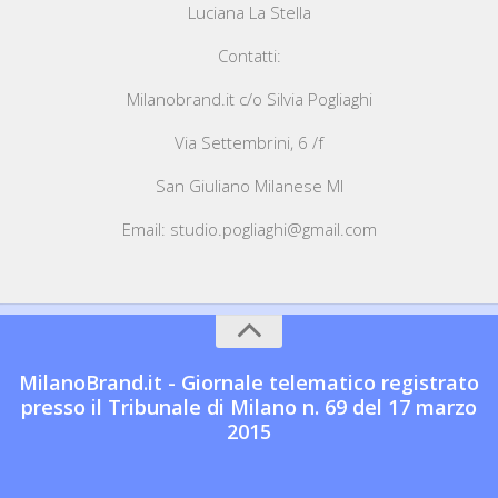
Luciana La Stella
Contatti:
Milanobrand.it c/o Silvia Pogliaghi
Via Settembrini, 6 /f
San Giuliano Milanese MI
Email: studio.pogliaghi@gmail.com
MilanoBrand.it - Giornale telematico registrato
presso il Tribunale di Milano n. 69 del 17 marzo
2015