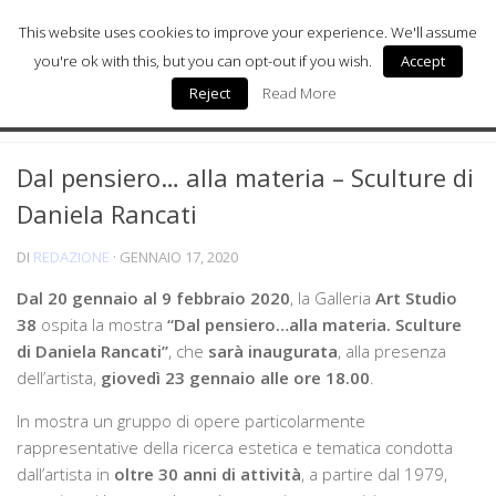
This website uses cookies to improve your experience. We'll assume
you're ok with this, but you can opt-out if you wish.
Accept
Reject
Read More
Milano Sostenibile
MILANO ARTE
0
Milano Arte
Dal pensiero… alla materia – Sculture di
Milano Wellness
Daniela Rancati
Milano Salute & Medicina
DI
REDAZIONE
·
GENNAIO 17, 2020
Milano Donna
Dal 20 gennaio al 9 febbraio 2020
, la Galleria
Art Studio
Digital Health
38
ospita la mostra
“Dal pensiero…alla materia. Sculture
di Daniela Rancati”
, che
sarà inaugurata
, alla presenza
Chi siamo
dell’artista,
giovedì 23 gennaio alle ore 18.00
.
In mostra un gruppo di opere particolarmente
rappresentative della ricerca estetica e tematica condotta
dall’artista in
oltre 30 anni di attività
, a partire dal 1979,