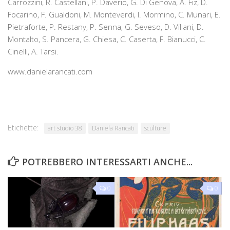
Carrozzini, R. Castellani, P. Daverio, G. Di Genova, A. Fiz, D.
Focarino, F. Gualdoni, M. Monteverdi, I. Mormino, C. Munari, E.
Pietraforte, P. Restany, P. Senna, G. Seveso, D. Villani, D.
Montalto, S. Pancera, G. Chiesa, C. Caserta, F. Bianucci, C.
Cinelli, A. Tarsi.
www.danielarancati.com
Etichette:
art studio 38
Daniela Rancati
sculture
POTREBBERO INTERESSARTI ANCHE...
0
0