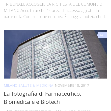
TRIBUNALE ACCOGLIE LA RICHIESTA DEL COMUNE DI
MILANO Accolta anche l’istanza di accesso agli atti da
parte della Commissione europea È di oggi la notizia che il...
0
MILANO SALUTE & MEDICINA
NOVEMBRE 18, 2017
La fotografia di Farmaceutico,
Biomedicale e Biotech