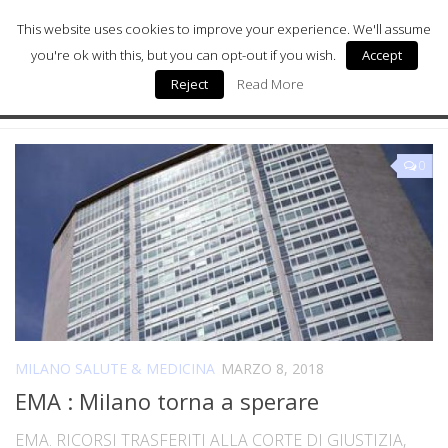
This website uses cookies to improve your experience. We'll assume
you're ok with this, but you can opt-out if you wish.
Accept
Reject
Read More
Milano Sostenibile
TAGGATO:
EMA
Milano Arte
0
Milano Wellness
Milano Salute & Medicina
Milano Donna
Digital Health
Chi siamo
MILANO SALUTE & MEDICINA
MARZO 8, 2018
EMA : Milano torna a sperare
EMA. RICORSI TRASFERITI ALLA CORTE DI GIUSTIZIA,