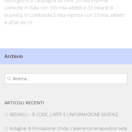
Ultimi giorni di campagna su EMA. 25 mila imprese
coinvolte in Italia con 165 mila addetti e 33 miliardi di
business In Lombardia 5 mila imprese con 53 mila addetti
e affari da 16...
Archivio
ARTICOLI RECENTI
REDAELLI – B CODE, L’ARTE E L’INFORMAZIONE DIGITALE
Indagine di Fondazione Onda: L’aderenza terapeutica nella