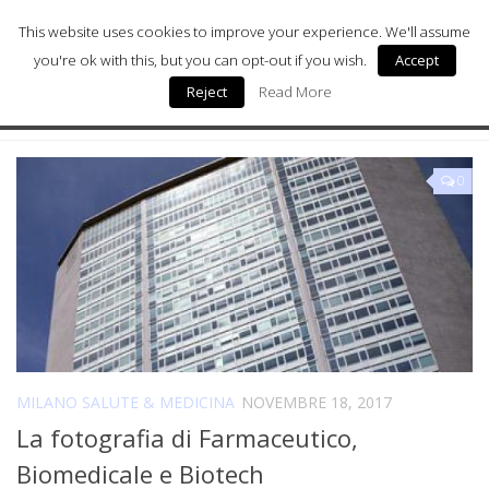
This website uses cookies to improve your experience. We'll assume
you're ok with this, but you can opt-out if you wish.
Accept
Reject
Read More
Milano Sostenibile
TAGGATO:
BIOMEDICALE
Milano Arte
0
Milano Wellness
Milano Salute & Medicina
Milano Donna
Digital Health
Chi siamo
MILANO SALUTE & MEDICINA
NOVEMBRE 18, 2017
La fotografia di Farmaceutico,
Biomedicale e Biotech