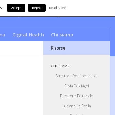
sh.
Accept
Reject
Read More
nde unica questa città…da sogno!
na
Digital Health
Chi siamo
Risorse
CHI SIAMO
Direttore Responsabile:
Silvia Pogliaghi
Direttore Editoriale
Luciana La Stella