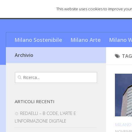
This website uses cookies to improve your 
Cosa rende Milano una città u
Milano Sostenibile
Milano Arte
Milano W
Archivio
TAG
ARTICOLI RECENTI
REDAELLI – B CODE, L’ARTE E
L’INFORMAZIONE DIGITALE
MILANO
NOVEMBR