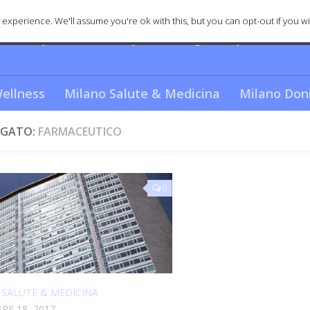
experience. We'll assume you're ok with this, but you can opt-out if you wi
nica e spettacolare? Scopriamo i segreti e quello che re
ellness
Milano Salute & Medicina
Milano Don
GATO:
FARMACEUTICO
0
 SALUTE & MEDICINA
E 18, 2017