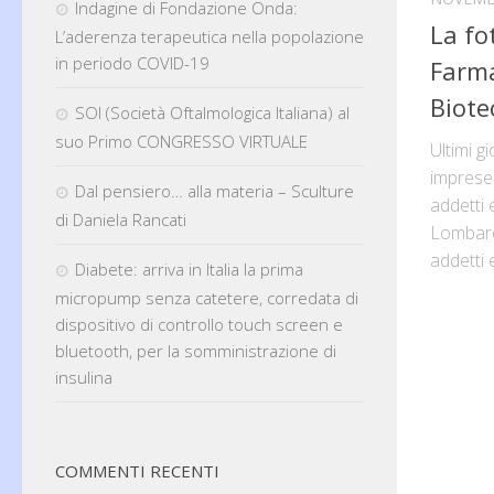
Indagine di Fondazione Onda:
La fo
L’aderenza terapeutica nella popolazione
in periodo COVID-19
Farma
Biote
SOI (Società Oftalmologica Italiana) al
suo Primo CONGRESSO VIRTUALE
Ultimi g
imprese 
Dal pensiero… alla materia – Sculture
addetti 
di Daniela Rancati
Lombard
addetti e
Diabete: arriva in Italia la prima
micropump senza catetere, corredata di
dispositivo di controllo touch screen e
bluetooth, per la somministrazione di
insulina
COMMENTI RECENTI