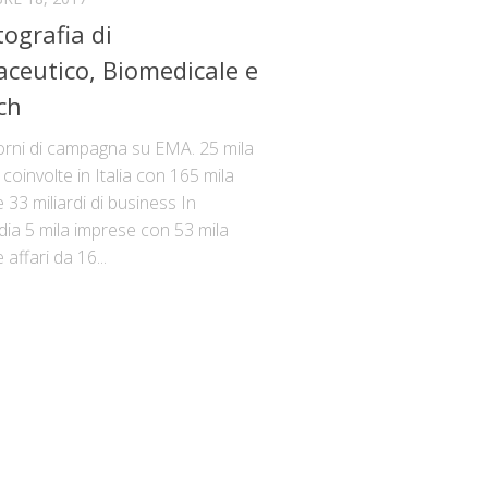
tografia di
ceutico, Biomedicale e
ch
iorni di campagna su EMA. 25 mila
coinvolte in Italia con 165 mila
e 33 miliardi di business In
ia 5 mila imprese con 53 mila
 affari da 16...