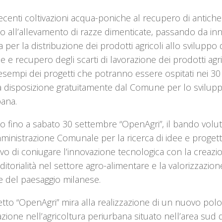
ecenti coltivazioni acqua-poniche al recupero di antiche 
 o all’allevamento di razze dimenticate, passando da inno
ca per la distribuzione dei prodotti agricoli allo svilup
e e recupero degli scarti di lavorazione dei prodotti agr
esempi dei progetti che potranno essere ospitati nei 30 e
 disposizione gratuitamente dal Comune per lo sviluppo
bana.
o fino a sabato 30 settembre “OpenAgri”, il bando volu
ministrazione Comunale per la ricerca di idee e proget
tivo di coniugare l’innovazione tecnologica con la creaz
itorialità nel settore agro-alimentare e la valorizzazio
e del paesaggio milanese.
etto “OpenAgri” mira alla realizzazione di un nuovo pol
azione nell’agricoltura periurbana situato nell’area sud di