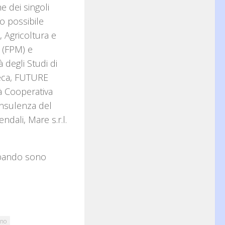
e dei singoli
 possibile
 Agricoltura e
o (FPM) e
degli Studi di
ineca, FUTURE
à Cooperativa
onsulenza del
ndali, Mare s.r.l.
l bando sono
ano