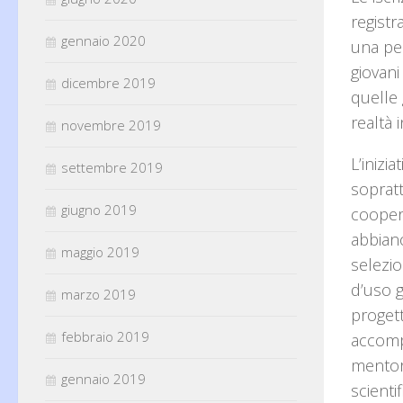
regist
gennaio 2020
una per
giovan
dicembre 2019
quelle
realtà 
novembre 2019
L’inizia
settembre 2019
sopratt
giugno 2019
coopera
abbiano
maggio 2019
selezio
d’uso g
marzo 2019
proget
febbraio 2019
accomp
mentor
gennaio 2019
scienti