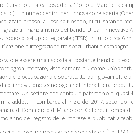
re Corvetto e l’area cosiddetta “Porto di Mare” e la ca
lo sud). Un nuovo centro per l’innovazione aperta (Ope
ocalizzato presso la Cascina Nosedo, di cui saranno re
i grazie al finanziamento del bando Urban Innovative A
uropeo di sviluppo regionale (FESR). In tutto circa 6 mil
alificazione e integrazione tra spazi urbani e campagna.
o vuole essere una risposta al costante trend di cresci
tore agroalimentare, visto sempre più come un’opportun
ionale e occupazionale soprattutto dai i giovani oltre a 
 di innovazione tecnologica nell’intera filiera produtti
imentare. Un settore che conta un patrimonio di quasi 
mila addetti in Lombarda all’inizio del 2017, secondo i d
amera di Commercio di Milano con Coldiretti Lombardia 
timo anno del registro delle imprese e pubblicati a febb
izioni di nuove imprese agricole sono state più di 1.500 