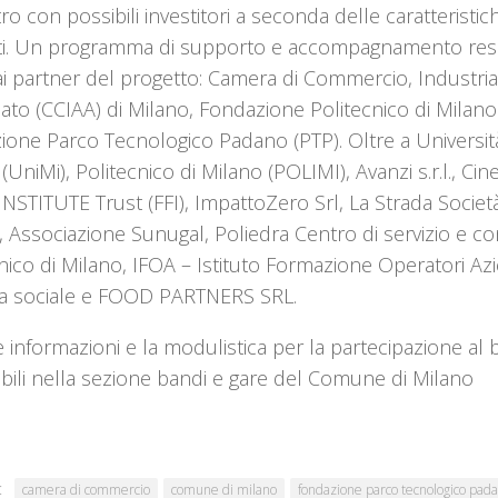
tro con possibili investitori a seconda delle caratteristich
ti. Un programma di supporto e accompagnamento reso
ai partner del progetto: Camera di Commercio, Industria,
nato (CCIAA) di Milano, Fondazione Politecnico di Milan
one Parco Tecnologico Padano (PTP). Oltre a Università 
(UniMi), Politecnico di Milano (POLIMI), Avanzi s.r.l., C
STITUTE Trust (FFI), ImpattoZero Srl, La Strada Societ
, Associazione Sunugal, Poliedra Centro di servizio e c
nico di Milano, IFOA – Istituto Formazione Operatori Azie
a sociale e FOOD PARTNERS SRL.
e informazioni e la modulistica per la partecipazione a
bili nella sezione bandi e gare del Comune di Milano
:
camera di commercio
comune di milano
fondazione parco tecnologico pad