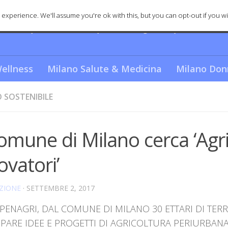
experience. We'll assume you're ok with this, but you can opt-out if you wi
nica e spettacolare? Scopriamo i segreti e quello che re
ellness
Milano Salute & Medicina
Milano Don
 SOSTENIBILE
Comune di Milano cerca ‘Agri
ovatori’
ZIONE
·
SETTEMBRE 2, 2017
PENAGRI, DAL COMUNE DI MILANO 30 ETTARI DI TERR
PPARE IDEE E PROGETTI DI AGRICOLTURA PERIURBAN