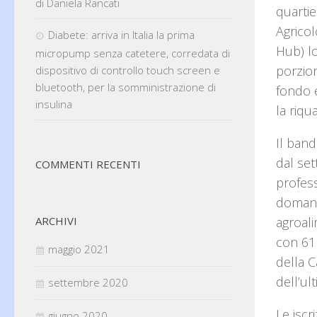
di Daniela Rancati
quartie
Agrico
Diabete: arriva in Italia la prima
Hub) l
micropump senza catetere, corredata di
porzion
dispositivo di controllo touch screen e
bluetooth, per la somministrazione di
fondo e
insulina
la riqu
Il band
dal set
COMMENTI RECENTI
profess
domanda
ARCHIVI
agroal
con 61 
maggio 2021
della C
dell’ul
settembre 2020
Le iscr
giugno 2020