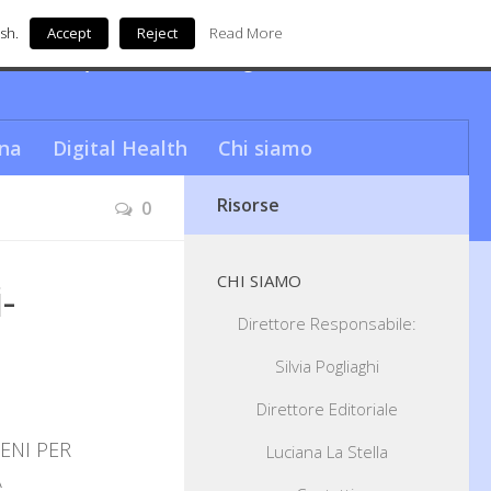
sh.
Accept
Reject
Read More
nde unica questa città…da sogno!
na
Digital Health
Chi siamo
Risorse
0
CHI SIAMO
-
Direttore Responsabile:
Silvia Pogliaghi
Direttore Editoriale
ENI PER
Luciana La Stella
A