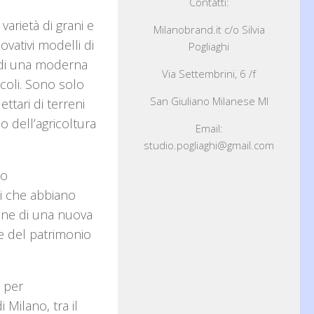
Contatti:
varietà di grani e
Milanobrand.it c/o Silvia
vativi modelli di
Pogliaghi
po di una moderna
Via Settembrini, 6 /f
icoli. Sono solo
San Giuliano Milanese MI
ttari di terreni
 dell’agricoltura
Email:
studio.pogliaghi@gmail.com
to
ti che abbiano
ione di una nuova
ne del patrimonio
o per
 Milano, tra il