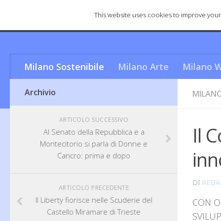
This website uses cookies to improve your 
Cosa rende Milano una città u
Milano Sostenibile
Milano Arte
Milano W
Archivio
MILANO
ARTICOLO SUCCESSIVO
Il 
Al Senato della Repubblica e a
Montecitorio si parla di Donne e
inn
Cancro: prima e dopo
DI
REDA
ARTICOLO PRECEDENTE
Il Liberty fiorisce nelle Scuderie del
CON O
Castello Miramare di Trieste
SVILU