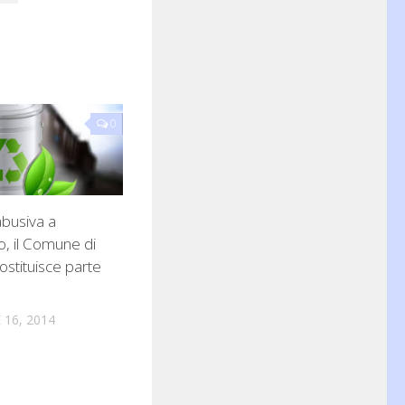
0
abusiva a
o, il Comune di
ostituisce parte
16, 2014