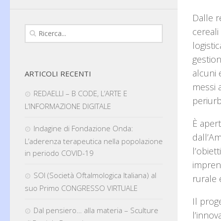
Dalle r
cereali
logisti
gestion
alcuni 
ARTICOLI RECENTI
messi a
REDAELLI – B CODE, L’ARTE E
periur
L’INFORMAZIONE DIGITALE
È apert
Indagine di Fondazione Onda:
dall’Am
L’aderenza terapeutica nella popolazione
l’obiet
in periodo COVID-19
imprend
SOI (Società Oftalmologica Italiana) al
rurale 
suo Primo CONGRESSO VIRTUALE
Il prog
Dal pensiero… alla materia – Sculture
l’innov