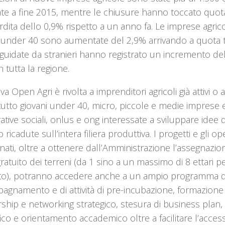
rate a fine 2015, mentre le chiusure hanno toccato quot
dita dello 0,9% rispetto a un anno fa. Le imprese agric
i under 40 sono aumentate del 2,9% arrivando a quota 
 guidate da stranieri hanno registrato un incremento d
in tutta la regione.
tiva Open Agri è rivolta a imprenditori agricoli già attivi o a
utto giovani under 40, micro, piccole e medie imprese e
tive sociali, onlus e ong interessate a sviluppare idee
 ricadute sull’intera filiera produttiva. I progetti e gli op
nati, oltre a ottenere dall’Amministrazione l’assegnazi
ratuito dei terreni (da 1 sino a un massimo di 8 ettari p
to), potranno accedere anche a un ampio programma d
agnamento e di attività di pre-incubazione, formazione
ship e networking strategico, stesura di business plan
fico e orientamento accademico oltre a facilitare l’access