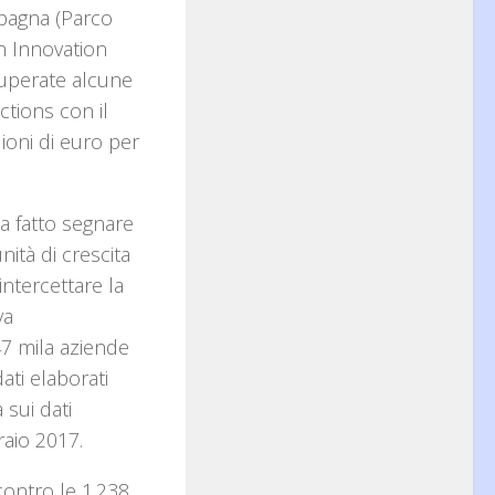
mpagna (Parco
n Innovation
cuperate alcune
ctions con il
ioni di euro per
ta fatto segnare
ità di crescita
intercettare la
va
47 mila aziende
ati elaborati
sui dati
raio 2017.
contro le 1.238