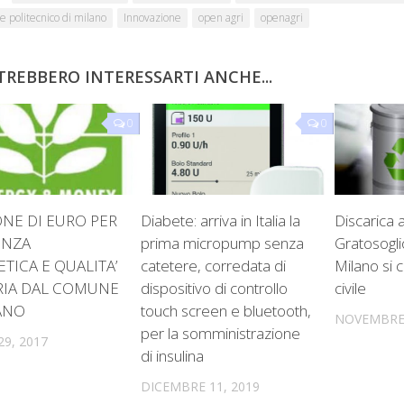
e politecnico di milano
Innovazione
open agri
openagri
TREBBERO INTERESSARTI ANCHE...
0
0
ONE DI EURO PER
Diabete: arriva in Italia la
Discarica 
ENZA
prima micropump senza
Gratosogli
TICA E QUALITA’
catetere, corredata di
Milano si c
RIA DAL COMUNE
dispositivo di controllo
civile
ANO
touch screen e bluetooth,
NOVEMBRE 
per la somministrazione
9, 2017
di insulina
DICEMBRE 11, 2019