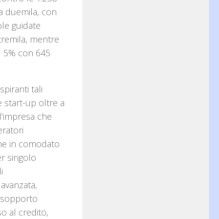
a duemila, con
ole guidate
tremila, mentre
el 5% con 645
spiranti tali
 start-up oltre a
 d’impresa che
eratori
one in comodato
er singolo
i
 avanzata,
, sopporto
o al credito,