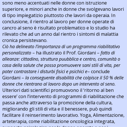
sono meno accentuati nelle donne con istruzione
superiore, e minori anche in donne che svolgevano lavori
di tipo impiegatizio piuttosto che lavori da operaia. In
conclusione, il rientro al lavoro per donne operate di
cancro al seno è risultato problematico e lo studio ha
rilevato che ad un anno dal rientro i sintomi di malattia
cronica persistevano.
Ciò ha delineato l’importanza di un programma riabilitativo
personalizzato
– ha illustrato il Prof. Giordani –
fatto di
alleanze: cittadino, struttura puubblica e centro, comunità o
casa della salute che possa promuovere sani stili di vita, per
poter contrastare i disturbi fisici e psichici e
– conclude
Giordani –
la conseguente disabilità che colpisce il 50 % delle
donne che rientrano al lavoro dopo un intervento al seno.
Ulteriori dati scientifici promuovono il ‘ritorno al ben
essere’ con l’intervento di programmi di riabilitazione che
passa anche attraverso la promozione della cultura,
migliorando gli stili di vita e il benessere, può quindi
facilitare il reinserimento lavorativo. Yoga, Alimentazione,
arteterapia, come riabilitazione oncologica integrata,