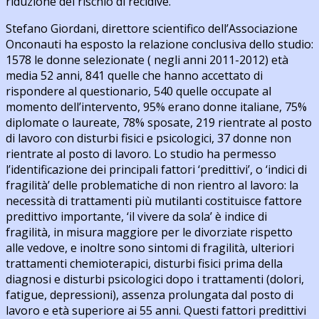
riduzione del rischio di recidive.
Stefano Giordani, direttore scientifico dell’Associazione
Onconauti ha esposto la relazione conclusiva dello studio:
1578 le donne selezionate ( negli anni 2011-2012) età
media 52 anni, 841 quelle che hanno accettato di
rispondere al questionario, 540 quelle occupate al
momento dell’intervento, 95% erano donne italiane, 75%
diplomate o laureate, 78% sposate, 219 rientrate al posto
di lavoro con disturbi fisici e psicologici, 37 donne non
rientrate al posto di lavoro. Lo studio ha permesso
l’identificazione dei principali fattori ‘predittivi’, o ‘indici di
fragilità’ delle problematiche di non rientro al lavoro: la
necessità di trattamenti più mutilanti costituisce fattore
predittivo importante, ‘il vivere da sola’ è indice di
fragilità, in misura maggiore per le divorziate rispetto
alle vedove, e inoltre sono sintomi di fragilità, ulteriori
trattamenti chemioterapici, disturbi fisici prima della
diagnosi e disturbi psicologici dopo i trattamenti (dolori,
fatigue, depressioni), assenza prolungata dal posto di
lavoro e età superiore ai 55 anni. Questi fattori predittivi