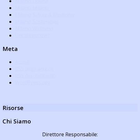
Milano Donna
Milano Milano
Milano Salute & Medicina
Milano Sostenibile
Milano Wellness
Uncategorized
Meta
Accedi
RSS
degli articoli
RSS
dei commenti
WordPress.org
Risorse
Chi Siamo
Direttore Responsabile: