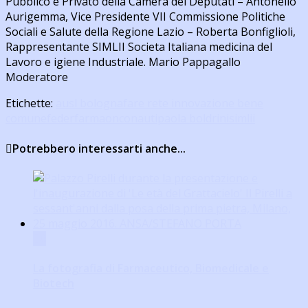
Pubblico e Privato della Camera dei Deputati – Antonello
Aurigemma, Vice Presidente VII Commissione Politiche
Sociali e Salute della Regione Lazio – Roberta Bonfiglioli,
Rappresentante SIMLII Societa Italiana medicina del
Lavoro e igiene Industriale. Mario Pappagallo
Moderatore
Etichette:
ausl bologna
fare rete innovazione bene
comune
federfarma
onconauti
paola boldrini
simlii
Potrebbero interessarti anche...
0
La fotografia di Farmaceutico, Biomedicale e
Biotech