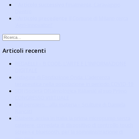
Articolo successivo
Finalmente, Caravaggio
Dentro
Articolo precedente
Il Comune di Milano cerca
‘Agri-innovatori’
Articoli recenti
REDAELLI – B CODE, L’ARTE E L’INFORMAZIONE
DIGITALE
Indagine di Fondazione Onda: L’aderenza
terapeutica nella popolazione in periodo COVID-19
SOI (Società Oftalmologica Italiana) al suo Primo
CONGRESSO VIRTUALE
Dal pensiero… alla materia – Sculture di Daniela
Rancati
Diabete: arriva in Italia la prima micropump senza
catetere, corredata di dispositivo di controllo touch
screen e bluetooth, per la somministrazione di
insulina