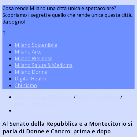
Cosa rende Milano una città unica e spettacolare?
Scopriamo i segreti e quello che rende unica questa città…
da sogno!
Milano Sostenibile
Milano Arte
Milano Wellness
Milano Salute & Medicina
Milano Donna
Digital Health
Chi siamo
Milano Salute & Medicina
/
Milano Sostenibile
/
Milano Wellness
0
Al Senato della Repubblica e a Montecitorio si
parla di Donne e Cancro: prima e dopo