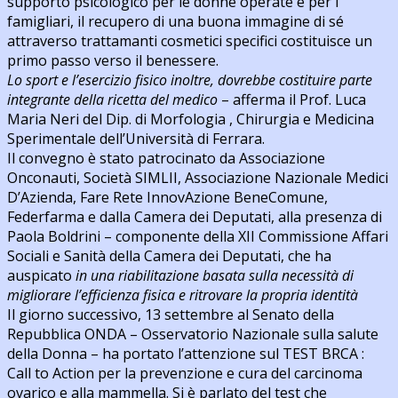
supporto psicologico per le donne operate e per i
famigliari, il recupero di una buona immagine di sé
attraverso trattamanti cosmetici specifici costituisce un
primo passo verso il benessere.
Lo sport e l’esercizio fisico inoltre, dovrebbe costituire parte
integrante della ricetta del medico
– afferma il Prof. Luca
Maria Neri del Dip. di Morfologia , Chirurgia e Medicina
Sperimentale dell’Università di Ferrara.
Il convegno è stato patrocinato da Associazione
Onconauti, Società SIMLII, Associazione Nazionale Medici
D’Azienda, Fare Rete InnovAzione BeneComune,
Federfarma e dalla Camera dei Deputati, alla presenza di
Paola Boldrini – componente della XII Commissione Affari
Sociali e Sanità della Camera dei Deputati, che ha
auspicato
in una riabilitazione basata sulla necessità di
migliorare l’efficienza fisica e ritrovare la propria identità
Il giorno successivo, 13 settembre al Senato della
Repubblica ONDA – Osservatorio Nazionale sulla salute
della Donna – ha portato l’attenzione sul TEST BRCA :
Call to Action per la prevenzione e cura del carcinoma
ovarico e alla mammella. Si è parlato del test che