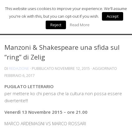
This website uses cookies to improve your experience. We'll assume
you're ok with this, but you can opt-out if you wish.
Accept
Reject
Read More
Milano Sostenibile
MILANO ARTE
0
Milano Arte
Manzoni & Shakespeare una sfida sul
Milano Wellness
“ring” di Zelig
Milano Salute & Medicina
DI
REDAZIONE
· PUBBLICATO
NOVEMBRE 12, 2015
· AGGIORNATO
Milano Donna
FEBBRAIO 6, 2017
Digital Health
PUGILATO LETTERARIO
per mettere ko chi pensa che la cultura non possa essere
Chi siamo
divertente!!!
Venerdì 13 Novembre 2015 – ore 21.00
MARCO ARDEMAGNI VS MARCO ROSSARI