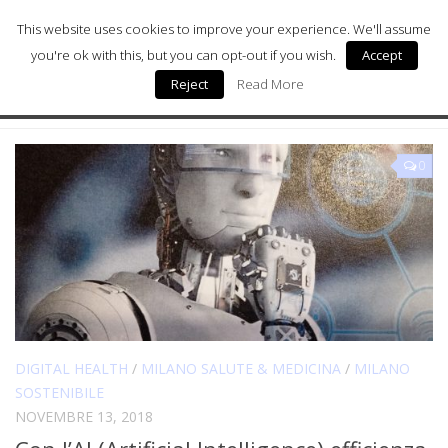
This website uses cookies to improve your experience. We'll assume
you're ok with this, but you can opt-out if you wish.
Accept
Reject
Read More
Milano Sostenibile
TAGGATO:
RICERCA CLINICA
Milano Arte
0
Milano Wellness
Milano Salute & Medicina
Milano Donna
Digital Health
Chi siamo
DIGITAL HEALTH
/
MILANO SALUTE & MEDICINA
/
MILANO
SOSTENIBILE
NOVEMBRE 13, 2018