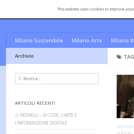
This website uses cookies to improve your 
Cosa rende Milano una città u
Milano Sostenibile
Milano Arte
Milano W
Archivio
TAG
ARTICOLI RECENTI
REDAELLI – B CODE, L’ARTE E
L’INFORMAZIONE DIGITALE
MILANO
LUGLIO 