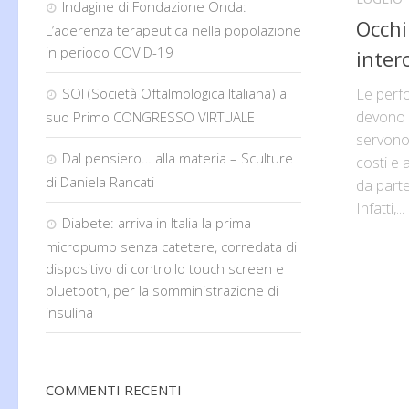
Indagine di Fondazione Onda:
Occhi
L’aderenza terapeutica nella popolazione
in periodo COVID-19
inter
Le perf
SOI (Società Oftalmologica Italiana) al
devono e
suo Primo CONGRESSO VIRTUALE
servono
Dal pensiero… alla materia – Sculture
costi e a
di Daniela Rancati
da parte
Infatti,...
Diabete: arriva in Italia la prima
micropump senza catetere, corredata di
dispositivo di controllo touch screen e
bluetooth, per la somministrazione di
insulina
COMMENTI RECENTI