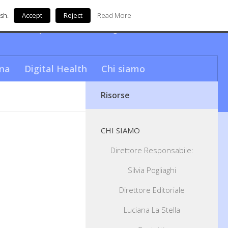
sh.
Accept
Reject
Read More
nde unica questa città…da sogno!
na
Digital Health
Chi siamo
Risorse
CHI SIAMO
Direttore Responsabile:
Silvia Pogliaghi
Direttore Editoriale
Luciana La Stella