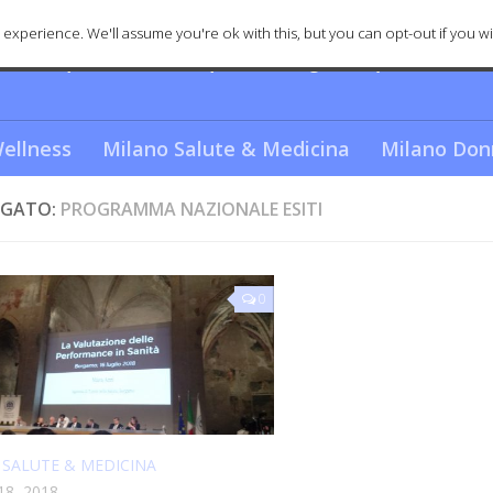
experience. We'll assume you're ok with this, but you can opt-out if you wi
nica e spettacolare? Scopriamo i segreti e quello che re
ellness
Milano Salute & Medicina
Milano Don
GATO:
PROGRAMMA NAZIONALE ESITI
0
 SALUTE & MEDICINA
18, 2018