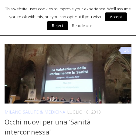
This website uses cookies to improve your experience. We'll assume
you're ok with this, but you can opt-out if you wish.
Accept
Reject
Read More
Milano Sostenibile
TAGGATO:
ASST BERGAMO
Milano Arte
0
Milano Wellness
Milano Salute & Medicina
Milano Donna
Digital Health
Chi siamo
MILANO SALUTE & MEDICINA
LUGLIO 18, 2018
Occhi nuovi per una ‘Sanità
interconnessa’