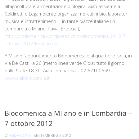
all’agricoltura e alimentazione biologica. Aiab assieme a
Coldiretti e Legambiente organizza mercatini bio, laboratori,
musica e intrattenimenti…. in tante piazze italiane (In
Lombardia a Milano, Pavia, Brescia ),
http://biodomenica.wordpress.com/biodomenica-2012-7-
ottobre-2012/lombardia/
A Milano l’appuntamento Biodomenica è al quartiere Isola, in
Via De Castillia 26 (metro linea verde Gioia) tutto il giorno,
dalle 9 alle 18.30. Aiab Lombardia – 02 67100659 –
www.aiablombardia.it
Biodomenica a MIlano e in Lombardia –
7 ottobre 2012
DI
REDAZIONE
·
SETTEMBRE 29, 2012