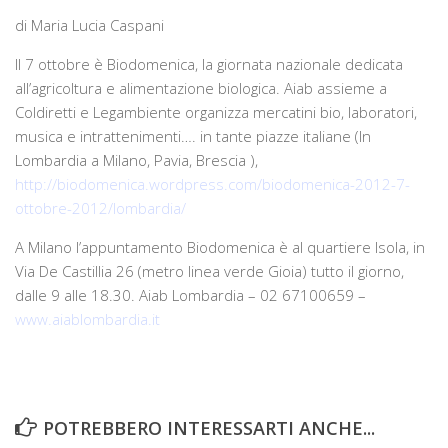
di Maria Lucia Caspani
Il 7 ottobre è Biodomenica, la giornata nazionale dedicata
all’agricoltura e alimentazione biologica. Aiab assieme a
Coldiretti e Legambiente organizza mercatini bio, laboratori,
musica e intrattenimenti…. in tante piazze italiane (In
Lombardia a Milano, Pavia, Brescia ),
http://biodomenica.wordpress.com/biodomenica-2012-7-
ottobre-2012/lombardia/
A Milano l’appuntamento Biodomenica è al quartiere Isola, in
Via De Castillia 26 (metro linea verde Gioia) tutto il giorno,
dalle 9 alle 18.30. Aiab Lombardia – 02 67100659 –
www.aiablombardia.it
POTREBBERO INTERESSARTI ANCHE...