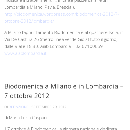
musica e intrattenimenti…. in tante piazze italiane (In
Lombardia a Milano, Pavia, Brescia ),
http://biodomenica.wordpress.com/biodomenica-2012-7-
ottobre-2012/lombardia/
A Milano l’appuntamento Biodomenica è al quartiere Isola, in
Via De Castillia 26 (metro linea verde Gioia) tutto il giorno,
dalle 9 alle 18.30. Aiab Lombardia – 02 67100659 –
www.aiablombardia.it
Biodomenica a MIlano e in Lombardia –
7 ottobre 2012
DI
REDAZIONE
·
SETTEMBRE 29, 2012
di Maria Lucia Caspani
Il 7 ottobre è Biodomenica, la giornata nazionale dedicata