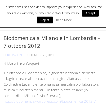
This website uses cookies to improve your experience. We'll assume
you're ok with this, but you can opt-out if you wish.
Accept
Reject
Read More
Milano Sostenibile
SENZA CATEGORIA
0
Milano Arte
Biodomenica a MIlano e in Lombardia –
Milano Wellness
7 ottobre 2012
Milano Salute & Medicina
DI
REDAZIONE
·
SETTEMBRE 29, 2012
Milano Donna
di Maria Lucia Caspani
Digital Health
Il 7 ottobre è Biodomenica, la giornata nazionale dedicata
Chi siamo
all’agricoltura e alimentazione biologica. Aiab assieme a
Coldiretti e Legambiente organizza mercatini bio, laboratori,
musica e intrattenimenti…. in tante piazze italiane (In
Lombardia a Milano, Pavia, Brescia ),
http://biodomenica.wordpress.com/biodomenica-2012-7-